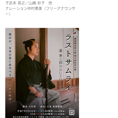
子武本 英之／山崎 妙子　他
ナレーション中村恵美（フリーアナウンサ
ー）