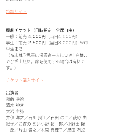
特設サイト
観劇チケット（日時指定　全席自由）
一般：前売 
4,000円
（当日4,500円）
学生：前売 
2,500円
（当日3,000円）※中
学生まで
（※未就学児童は保護者一人につき1名様ま
でひざ上無料。席を使用する場合は有料で
す。）
チケット購入サイト
出演者
後藤 勝徳
清水 ゆき
大岩 主弥
井伊 洋之／石川 良江／石田 のこ／荻野 由
紀子／おぎの めい小野 祐一郎／小野田 陽
一郎／片山 貴之／木原 真理子／黒田 有紀